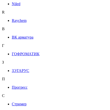
Niled
R
Raychem
В
ВК арматура
Г
ГОФРОМАТИК
З
ЗЭТАРУС
П
Прогресс
С
Стример