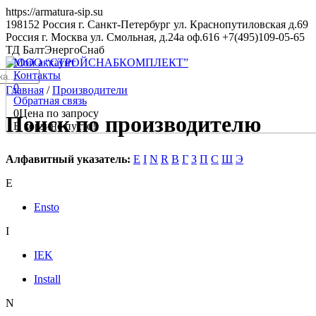
https://armatura-sip.su
198152
Россия
г. Санкт-Петербург
ул. Краснопутиловская д.69
Россия
г. Москва
ул. Смольная, д.24а оф.616
+7(495)109-05-65
ТД БалтЭнергоСнаб
Мой аккаунт
Контакты
0
Главная
/
Производители
Обратная связь
0
Цена по запросу
Поиск по производителю
В корзине пусто!
Алфавитный указатель:
E
I
N
R
В
Г
З
П
С
Ш
Э
E
Ensto
I
IEK
Install
N