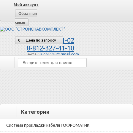
Мой аккаунт
Обратная
связь
8-800-505-51-02
0
Цена по запросу
8-812-327-41-10
e-mail:
3274110@gmail.com
Категории
Система прокладки кабеля ГОФРОМАТИК