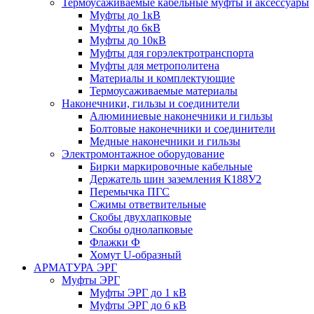
Термоусаживаемые кабельные муфты и аксессуары
Муфты до 1кВ
Муфты до 6кВ
Муфты до 10кВ
Муфты для горэлектротранспорта
Муфты для метрополитена
Материалы и комплектующие
Термоусаживаемые материалы
Наконечники, гильзы и соединители
Алюминиевые наконечники и гильзы
Болтовые наконечники и соединители
Медные наконечники и гильзы
Электромонтажное оборудование
Бирки маркировочные кабельные
Держатель шин заземления К188У2
Перемычка ПГС
Сжимы ответвительные
Скобы двухлапковые
Скобы однолапковые
Флажки Ф
Хомут U-образный
АРМАТУРА ЭРГ
Муфты ЭРГ
Муфты ЭРГ до 1 кВ
Муфты ЭРГ до 6 кВ