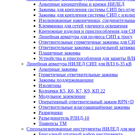
Анкерные кронштейны и крюки НИЛЕД
Зажимы для крепления системы СИП без отде
Зажимы для крепления системы СИП с изоли
Изолированные наконечники, соединительн
Клеммники для сетей уличного освещения
Крепежные изделия и приспособления для С
Линейная арматура для подвеса СИП к тросу
Ответвительные герметичные зажимы для С
Ответвительные зажимы с раздельной затяжко
Плашечные зажимы
Устройства и приспособления для защиты ВЛ
Линейная арматура НИЛЕД СИП для ВЛЗ 6-35 кВ
Анкерные зажимы
Герметичные ответвительные зажимы
Зажимы поддерживающие
Изоляторы
Колпачки К5, К6, К7, К9, КП 22
Модульное заземление
Оперативный ответвительный зажим RPN+D
Ответвительные влагозащищённые зажимы
Разрядники
Разъединитель РЛНД-10
Траверсы ТМ
Специализированные инструменты НИЛЕД для мо
Бригадный штатный набор инструмента