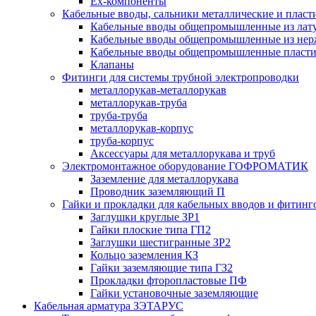
Ex-компоненты
Кабельные вводы, сальники металлические и пласт
Кабельные вводы общепромышленные из лат
Кабельные вводы общепромышленные из нер
Кабельные вводы общепромышленные пласт
Клапаны
Фитинги для системы трубной электропроводки
металлорукав-металлорукав
металлорукав-труба
труба-труба
металлорукав-корпус
труба-корпус
Аксессуары для металлорукава и труб
Электромонтажное оборудование ГОФРОМАТИК
Заземление для металлорукава
Проводник заземляющий П
Гайки и прокладки для кабельных вводов и фитинг
Заглушки круглые ЗР1
Гайки плоские типа ГП2
Заглушки шестигранные ЗР2
Кольцо заземления КЗ
Гайки заземляющие типа ГЗ2
Прокладки фторопластовые ПФ
Гайки установочные заземляющие
Кабельная арматура ЗЭТАРУС