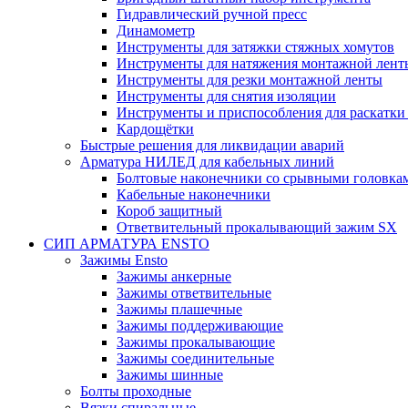
Гидравлический ручной пресс
Динамометр
Инструменты для затяжки стяжных хомутов
Инструменты для натяжения монтажной лент
Инструменты для резки монтажной ленты
Инструменты для снятия изоляции
Инструменты и приспособления для раскатк
Кардощётки
Быстрые решения для ликвидации аварий
Арматура НИЛЕД для кабельных линий
Болтовые наконечники со срывными головка
Кабельные наконечники
Короб защитный
Ответвительный прокалывающий зажим SX
СИП АРМАТУРА ENSTO
Зажимы Ensto
Зажимы анкерные
Зажимы ответвительные
Зажимы плашечные
Зажимы поддерживающие
Зажимы прокалывающие
Зажимы соединительные
Зажимы шинные
Болты проходные
Вязки спиральные