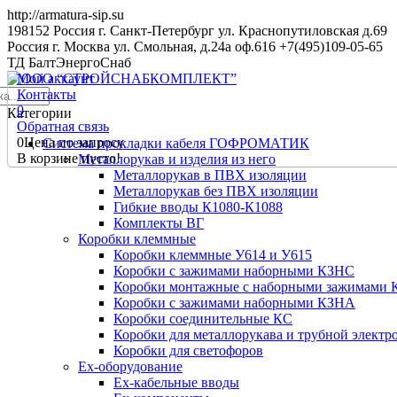
http://armatura-sip.su
198152
Россия
г. Санкт-Петербург
ул. Краснопутиловская д.69
Россия
г. Москва
ул. Смольная, д.24а оф.616
+7(495)109-05-65
ТД БалтЭнергоСнаб
Мой аккаунт
Контакты
0
Категории
Обратная связь
0
Цена по запросу
Система прокладки кабеля ГОФРОМАТИК
В корзине пусто!
Металлорукав и изделия из него
Металлорукав в ПВХ изоляции
Металлорукав без ПВХ изоляции
Гибкие вводы К1080-К1088
Комплекты ВГ
Коробки клеммные
Коробки клеммные У614 и У615
Коробки с зажимами наборными КЗНС
Коробки монтажные с наборными зажимами
Коробки с зажимами наборными КЗНА
Коробки соединительные КС
Коробки для металлорукава и трубной электр
Коробки для светофоров
Ex-оборудование
Ex-кабельные вводы